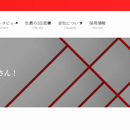
ンタビュー
社員の1日密着
会社について
採用情報
erview
One day
Company
Recruit
さん！