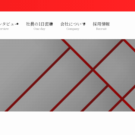
ンタビュー
社員の1日密着
会社について
採用情報
erview
One day
Company
Recruit